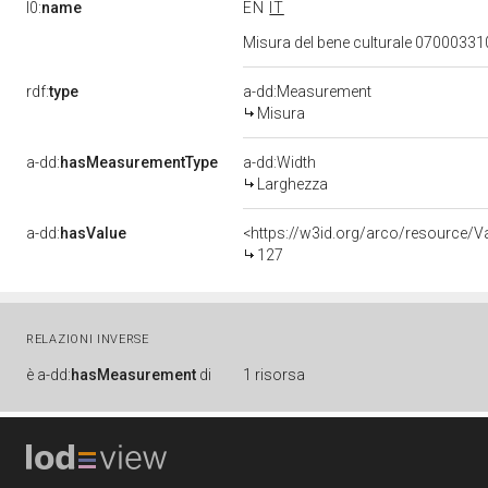
l0:
name
EN
IT
Misura del bene culturale 0700033
rdf:
type
a-dd:Measurement
Misura
a-dd:
hasMeasurementType
a-dd:Width
Larghezza
a-dd:
hasValue
<https://w3id.org/arco/resource/
127
RELAZIONI INVERSE
è
a-dd:
hasMeasurement
di
1 risorsa