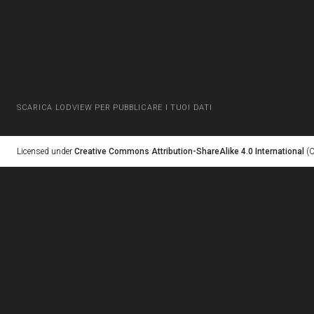
SCARICA LODVIEW PER PUBBLICARE I TUOI DATI
Licensed under
Creative Commons Attribution-ShareAlike 4.0 International
(C