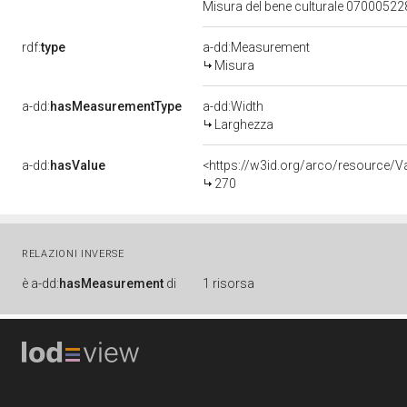
Misura del bene culturale 0700052
rdf:
type
a-dd:Measurement
Misura
a-dd:
hasMeasurementType
a-dd:Width
Larghezza
a-dd:
hasValue
<https://w3id.org/arco/resource/
270
RELAZIONI INVERSE
è
a-dd:
hasMeasurement
di
1 risorsa