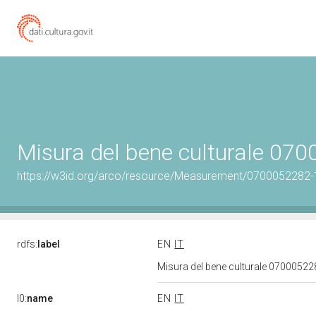
Misura del bene culturale 07
https://w3id.org/arco/resource/Measurement/0700052282-
rdfs:
label
EN
IT
Misura del bene culturale 0700052
l0:
name
EN
IT