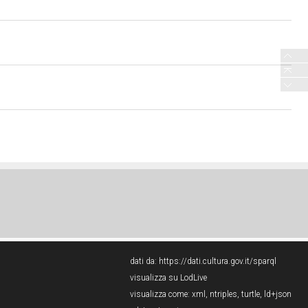
dati da:
https://dati.cultura.gov.it/sparql
visualizza su LodLive
visualizza come:
xml
,
ntriples
,
turtle
,
ld+json