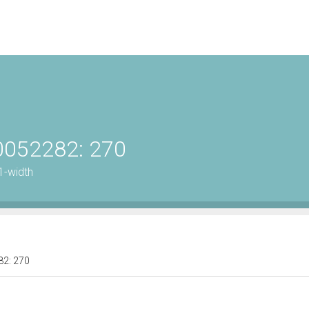
00052282: 270
1-width
282: 270