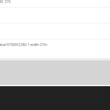
282: 270
Value/0700052282-1-width-270>