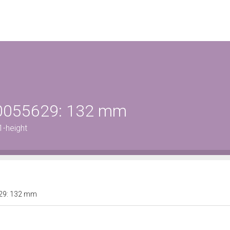
800055629: 132 mm
-height
629: 132 mm