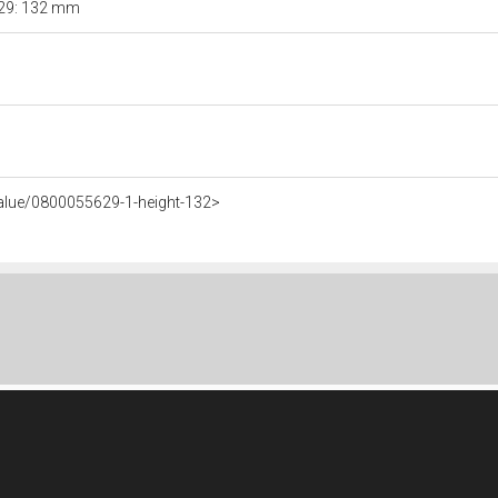
629: 132 mm
Value/0800055629-1-height-132>