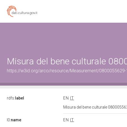
Misura del bene culturale 0
https://w3id.org/arco/resource/Measurement/0800055629-1
rdfs:
label
EN
IT
Misura del bene culturale 0800055
l0:
name
EN
IT