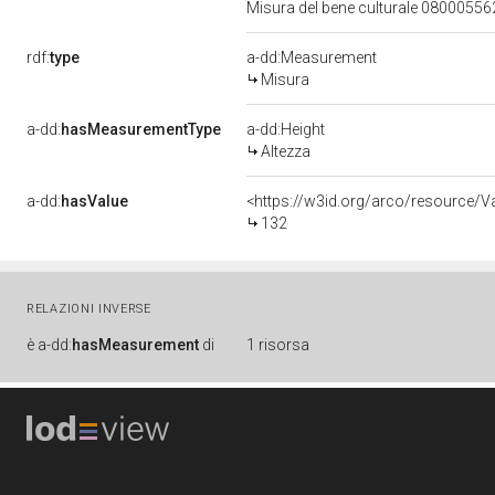
Misura del bene culturale 0800055
rdf:
type
a-dd:Measurement
Misura
a-dd:
hasMeasurementType
a-dd:Height
Altezza
a-dd:
hasValue
<https://w3id.org/arco/resource/
132
RELAZIONI INVERSE
è
a-dd:
hasMeasurement
di
1 risorsa