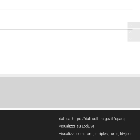
dati da:
https://dati.cultura.gov.it/sparql
visualizza su LodLive
visualizza come:
xml
,
ntriples
,
turtle
,
ld+json