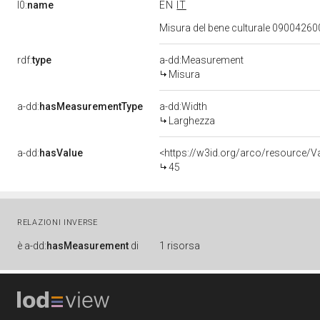
l0:
name
EN
IT
Misura del bene culturale 0900426
rdf:
type
a-dd:Measurement
Misura
a-dd:
hasMeasurementType
a-dd:Width
Larghezza
a-dd:
hasValue
<https://w3id.org/arco/resource/
45
RELAZIONI INVERSE
è
a-dd:
hasMeasurement
di
1 risorsa