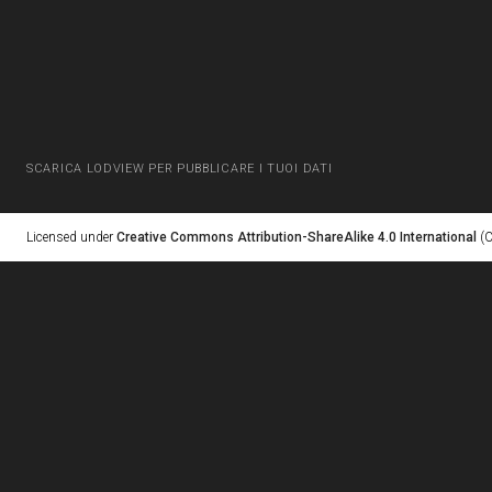
SCARICA LODVIEW PER PUBBLICARE I TUOI DATI
Licensed under
Creative Commons Attribution-ShareAlike 4.0 International
(C