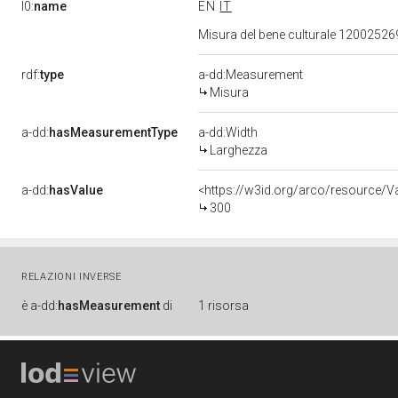
l0:
name
EN
IT
Misura del bene culturale 1200252
rdf:
type
a-dd:Measurement
Misura
a-dd:
hasMeasurementType
a-dd:Width
Larghezza
a-dd:
hasValue
<https://w3id.org/arco/resource/
300
RELAZIONI INVERSE
è
a-dd:
hasMeasurement
di
1 risorsa