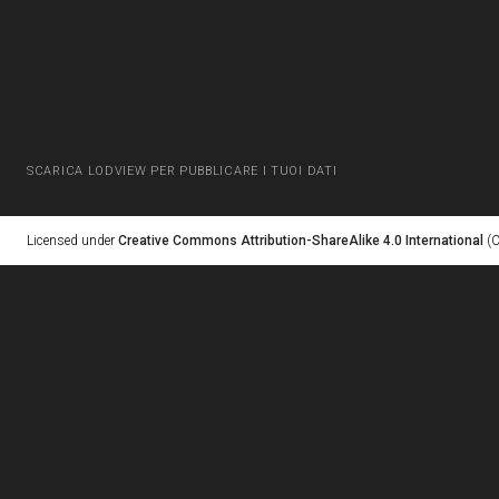
SCARICA LODVIEW PER PUBBLICARE I TUOI DATI
Licensed under
Creative Commons Attribution-ShareAlike 4.0 International
(C