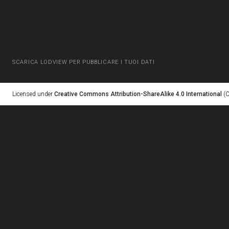
SCARICA LODVIEW PER PUBBLICARE I TUOI DATI
Licensed under
Creative Commons Attribution-ShareAlike 4.0 International
(C