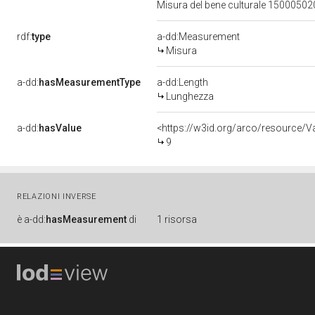
Misura del bene culturale 15000502
rdf:
type
a-dd:Measurement
Misura
a-dd:
hasMeasurementType
a-dd:Length
Lunghezza
a-dd:
hasValue
<https://w3id.org/arco/resource/V
9
RELAZIONI INVERSE
è
a-dd:
hasMeasurement
di
1 risorsa