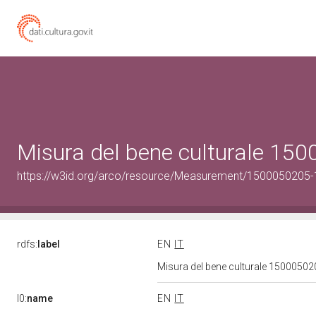
Misura del bene culturale 15
https://w3id.org/arco/resource/Measurement/1500050205-1
rdfs:
label
EN
IT
Misura del bene culturale 15000502
l0:
name
EN
IT