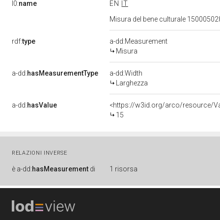
l0:
name
EN
IT
Misura del bene culturale 1500050
rdf:
type
a-dd:Measurement
Misura
a-dd:
hasMeasurementType
a-dd:Width
Larghezza
a-dd:
hasValue
<https://w3id.org/arco/resource/
15
RELAZIONI INVERSE
è
a-dd:
hasMeasurement
di
1 risorsa