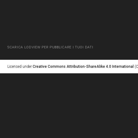
SCARICA LODVIEW PER PUBBLICARE I TUOI DATI
Licensed under
Creative Commons Attribution-ShareAlike 4.0 International
(C