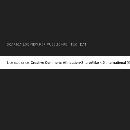
SCARICA LODVIEW PER PUBBLICARE I TUOI DATI
Licensed under
Creative Commons Attribution-ShareAlike 4.0 International
(C