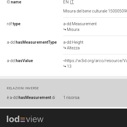
l0:
name
EN
IT
Misura del bene culturale 1500050
rdf:
type
a-dd:Measurement
Misura
a-dd:
hasMeasurementType
a-dd:Height
Altezza
a-dd:
hasValue
<https://w3id.org/arco/resource/V
13
RELAZIONI INVERSE
è
a-dd:
hasMeasurement
di
1 risorsa