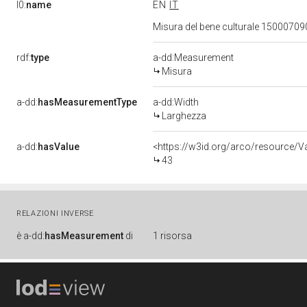
l0:
name
EN
IT
Misura del bene culturale 1500070
rdf:
type
a-dd:Measurement
Misura
a-dd:
hasMeasurementType
a-dd:Width
Larghezza
a-dd:
hasValue
<https://w3id.org/arco/resource/
43
RELAZIONI INVERSE
è
a-dd:
hasMeasurement
di
1 risorsa