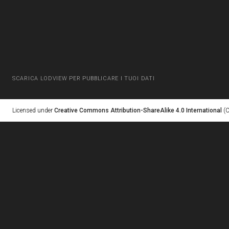
SCARICA LODVIEW PER PUBBLICARE I TUOI DATI
Licensed under
Creative Commons Attribution-ShareAlike 4.0 International
(C