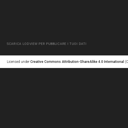
SCARICA LODVIEW PER PUBBLICARE I TUOI DATI
Licensed under
Creative Commons Attribution-ShareAlike 4.0 International
(C