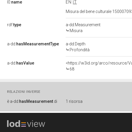
l0:
name
EN
IT
Misura del bene culturale 1500070
rdf:
type
a-dd:Measurement
Misura
a-dd:
hasMeasurementType
a-dd:Depth
Profondità
a-dd:
hasValue
<https://w3id.org/arco/resource/
68
RELAZIONI INVERSE
è
a-dd:
hasMeasurement
di
1 risorsa