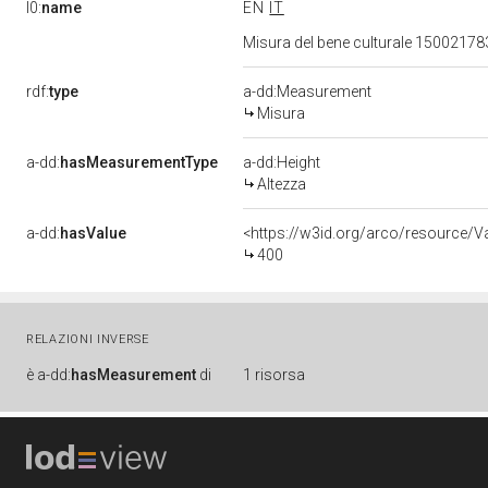
l0:
name
EN
IT
Misura del bene culturale 1500217
rdf:
type
a-dd:Measurement
Misura
a-dd:
hasMeasurementType
a-dd:Height
Altezza
a-dd:
hasValue
<https://w3id.org/arco/resource/
400
RELAZIONI INVERSE
è
a-dd:
hasMeasurement
di
1 risorsa