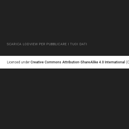
SCARICA LODVIEW PER PUBBLICARE I TUOI DATI
Licensed under
Creative Commons Attribution-ShareAlike 4.0 International
(C