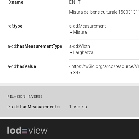
l0:
name
EN
IT
Misura del bene culturale 1500313
rdf:
type
a-dd:Measurement
Misura
a-dd:
hasMeasurementType
a-dd:Width
Larghezza
a-dd:
hasValue
<https://w3id.org/arco/resource/
347
RELAZIONI INVERSE
è
a-dd:
hasMeasurement
di
1 risorsa