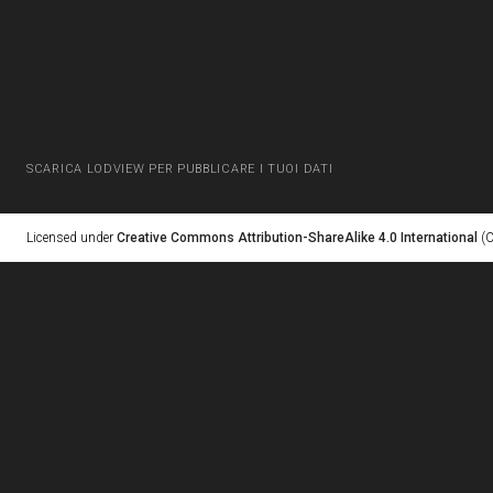
SCARICA LODVIEW PER PUBBLICARE I TUOI DATI
Licensed under
Creative Commons Attribution-ShareAlike 4.0 International
(C