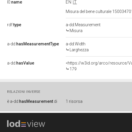
l0:
name
EN
IT
Misura del bene culturale 1500347
rdf:
type
a-dd:Measurement
Misura
a-dd:
hasMeasurementType
a-dd:Width
Larghezza
a-dd:
hasValue
<https://w3id.org/arco/resource/
179
RELAZIONI INVERSE
è
a-dd:
hasMeasurement
di
1 risorsa