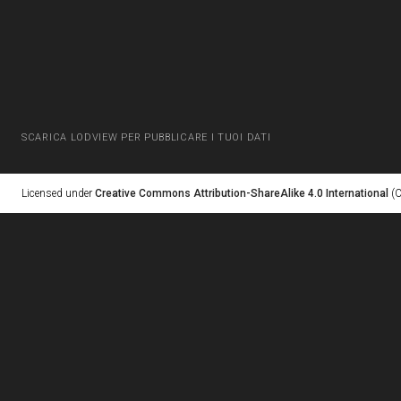
SCARICA LODVIEW PER PUBBLICARE I TUOI DATI
Licensed under
Creative Commons Attribution-ShareAlike 4.0 International
(C