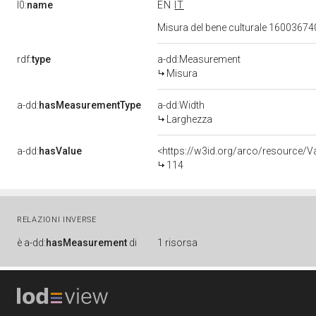
l0:
name
EN
IT
Misura del bene culturale 1600367
rdf:
type
a-dd:Measurement
Misura
a-dd:
hasMeasurementType
a-dd:Width
Larghezza
a-dd:
hasValue
<https://w3id.org/arco/resource/
114
RELAZIONI INVERSE
è
a-dd:
hasMeasurement
di
1 risorsa