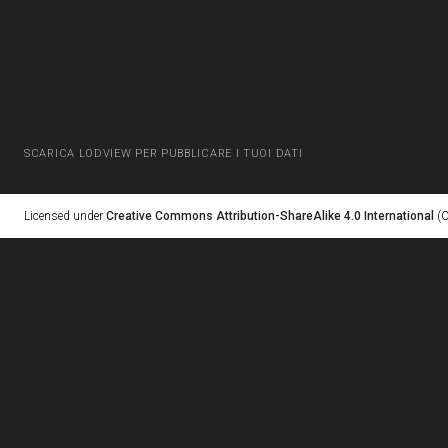
SCARICA LODVIEW PER PUBBLICARE I TUOI DATI
Licensed under
Creative Commons Attribution-ShareAlike 4.0 International
(C