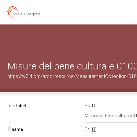
Misure del bene culturale 01
https://w3id.org/arco/resource/MeasurementCollection/01
rdfs:
label
EN
IT
Misure del bene culturale
l0:
name
EN
IT