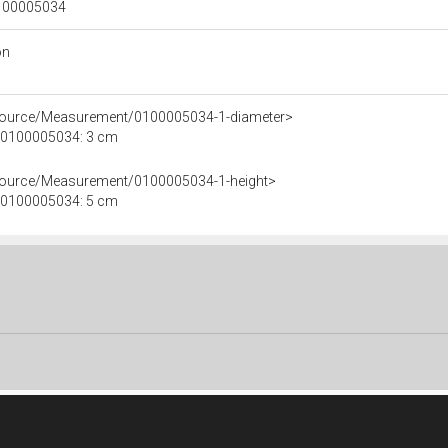
 0100005034
on
esource/Measurement/0100005034-1-diameter>
e 0100005034: 3 cm
esource/Measurement/0100005034-1-height>
e 0100005034: 5 cm