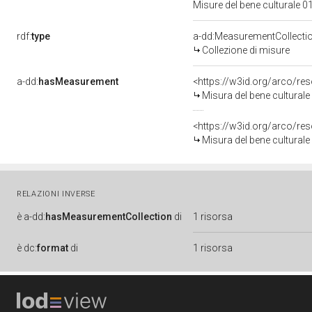
Misure del bene culturale
rdf:
type
a-dd:MeasurementCollecti
Collezione di misure
a-dd:
hasMeasurement
<https://w3id.org/arco/r
Misura del bene cultural
<https://w3id.org/arco/r
Misura del bene cultural
RELAZIONI INVERSE
è
a-dd:
hasMeasurementCollection
di
1 risorsa
è
dc:
format
di
1 risorsa