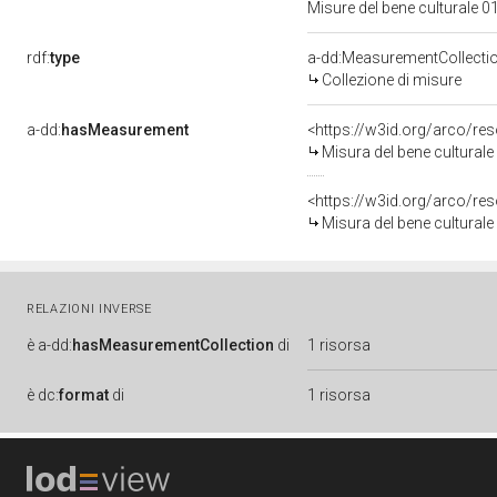
Misure del bene culturale
rdf:
type
a-dd:MeasurementCollecti
Collezione di misure
a-dd:
hasMeasurement
<https://w3id.org/arco/r
Misura del bene cultura
<https://w3id.org/arco/r
Misura del bene cultural
RELAZIONI INVERSE
è
a-dd:
hasMeasurementCollection
di
1 risorsa
è
dc:
format
di
1 risorsa