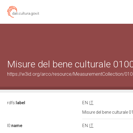
Misure del bene culturale 01
https://w3id.org/arco/resource/MeasurementCollection/01
rdfs:
label
EN
IT
Misure del bene culturale
l0:
name
EN
IT