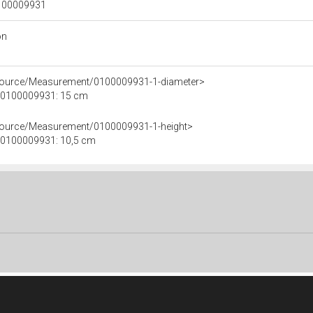
 0100009931
on
esource/Measurement/0100009931-1-diameter>
le 0100009931: 15 cm
esource/Measurement/0100009931-1-height>
e 0100009931: 10,5 cm