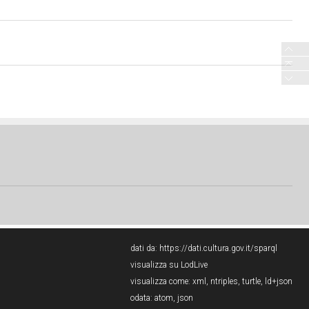
dati da:
https://dati.cultura.gov.it/sparql
visualizza su LodLive
visualizza come:
xml
,
ntriples
,
turtle
,
ld+json
odata:
atom
,
json