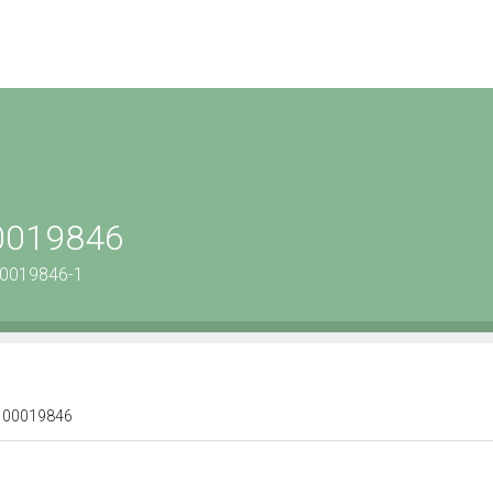
00019846
00019846-1
 0100019846