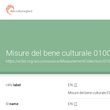
Misure del bene culturale 01
https://w3id.org/arco/resource/MeasurementCollection/01
rdfs:
label
EN
IT
Misure del bene culturale
l0:
name
EN
IT