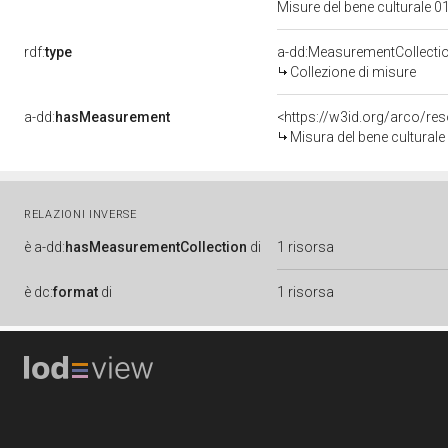
Misure del bene culturale
rdf:
type
a-dd:MeasurementCollecti
Collezione di misure
a-dd:
hasMeasurement
<https://w3id.org/arco/r
Misura del bene cultural
RELAZIONI INVERSE
è
a-dd:
hasMeasurementCollection
di
1 risorsa
è
dc:
format
di
1 risorsa