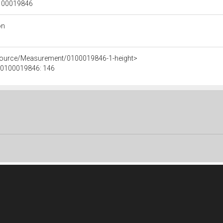
 0100019846
on
esource/Measurement/0100019846-1-height>
e 0100019846: 146