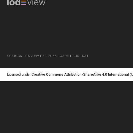
SCARICA LODVIEW PER PUBBLICARE I TUOI DATI
Licensed under
Creative Commons Attribution-ShareAlike 4.0 International
(C