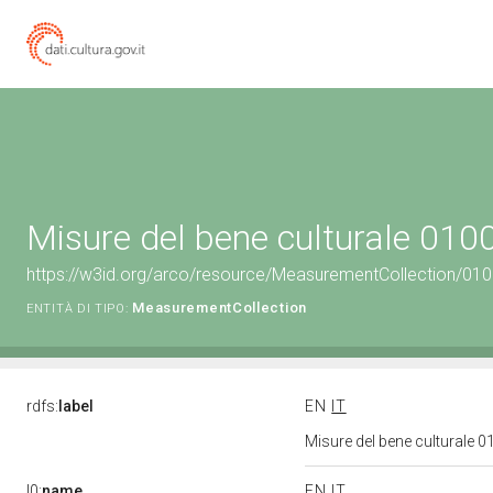
Misure del bene culturale 01
https://w3id.org/arco/resource/MeasurementCollection/01
MeasurementCollection
ENTITÀ DI TIPO:
rdfs:
label
EN
IT
Misure del bene culturale
l0:
name
EN
IT