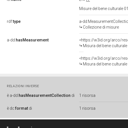
Misure del bene culturale
rdf:
type
a-dd:MeasurementCollecti
Collezione di misure
a-dd:
hasMeasurement
<https://w3id.org/arco/r
Misura del bene cultura
<https://w3id.org/arco/r
Misura del bene cultura
RELAZIONI INVERSE
è
a-dd:
hasMeasurementCollection
di
1 risorsa
è
dc:
format
di
1 risorsa