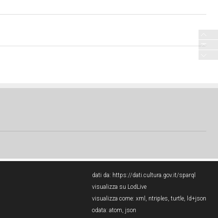
dati da:
https://dati.cultura.gov.it/sparql
visualizza su LodLive
visualizza come:
xml
,
ntriples
,
turtle
,
ld+json
odata:
atom
,
json