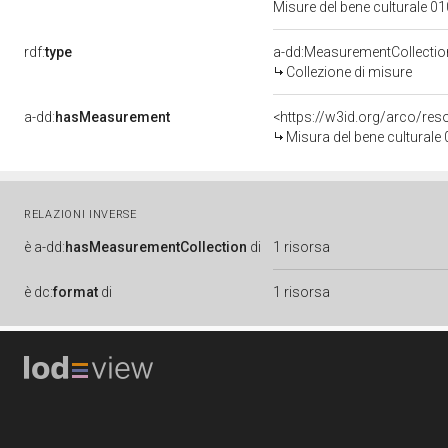
Misure del bene culturale 
rdf:
type
a-dd:MeasurementCollectio
Collezione di misure
a-dd:
hasMeasurement
<https://w3id.org/arco/re
Misura del bene cultural
RELAZIONI INVERSE
è
a-dd:
hasMeasurementCollection
di
1 risorsa
è
dc:
format
di
1 risorsa