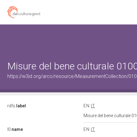
Misure del bene culturale 01
https://w3id.org/arco/resource/MeasurementCollection/01
rdfs:
label
EN
IT
Misure del bene culturale 
l0:
name
EN
IT