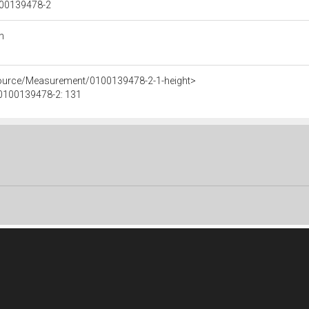
0100139478-2
n
source/Measurement/0100139478-2-1-height>
e 0100139478-2: 131