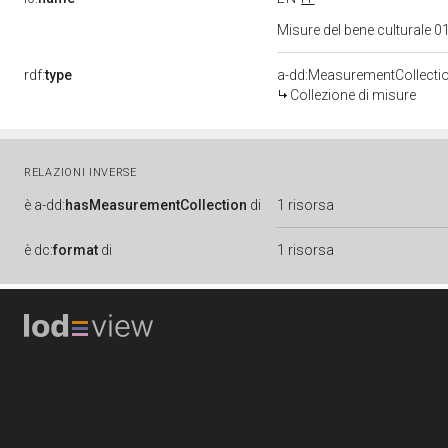
Misure del bene culturale
rdf:
type
a-dd:MeasurementCollecti
Collezione di misure
RELAZIONI INVERSE
è
a-dd:
hasMeasurementCollection
di
1 risorsa
è
dc:
format
di
1 risorsa