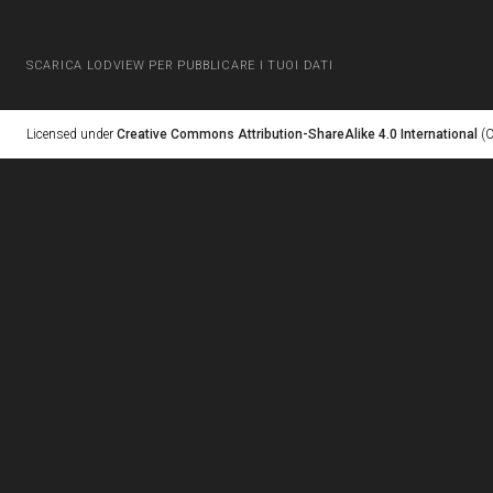
SCARICA LODVIEW PER PUBBLICARE I TUOI DATI
Licensed under
Creative Commons Attribution-ShareAlike 4.0 International
(C