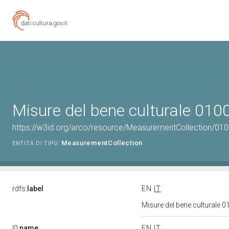
Misure del bene culturale 01
https://w3id.org/arco/resource/MeasurementCollection/01
MeasurementCollection
ENTITÀ DI TIPO:
rdfs:
label
EN
IT
Misure del bene culturale
l0:
name
EN
IT