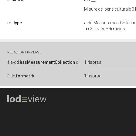
Misure del bene culturale
rdf:
type
a-dd:MeasurementCollecti
Collezione di misure
RELAZIONI INVERSE
è
a-dd:
hasMeasurementCollection
di
1 risorsa
è
dc:
format
di
1 risorsa