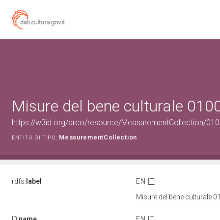
Misure del bene culturale 01
https://w3id.org/arco/resource/MeasurementCollection/01
MeasurementCollection
ENTITÀ DI TIPO:
rdfs:
label
EN
IT
Misure del bene culturale
l0:
name
EN
IT