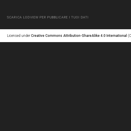
SCARICA LODVIEW PER PUBBLICARE I TUOI DATI
Licensed under
Creative Commons Attribution-ShareAlike 4.0 International
(C