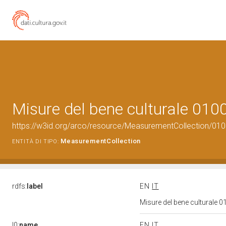
Misure del bene culturale 01
https://w3id.org/arco/resource/MeasurementCollection/01
MeasurementCollection
ENTITÀ DI TIPO:
rdfs:
label
EN
IT
Misure del bene culturale
l0:
name
EN
IT