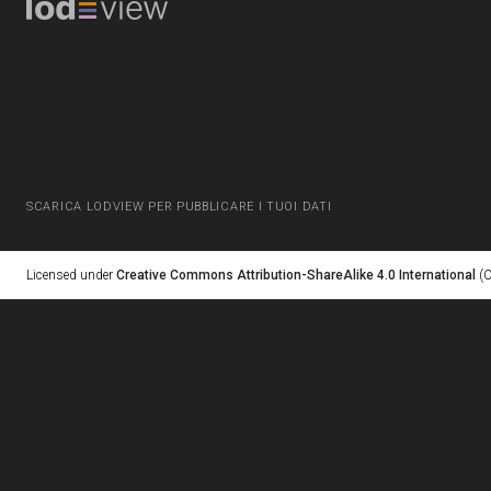
SCARICA LODVIEW PER PUBBLICARE I TUOI DATI
Licensed under
Creative Commons Attribution-ShareAlike 4.0 International
(C