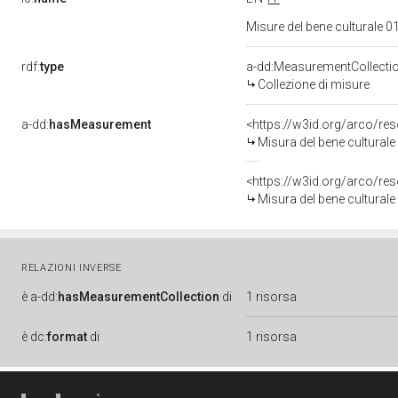
Misure del bene culturale
rdf:
type
a-dd:MeasurementCollecti
Collezione di misure
a-dd:
hasMeasurement
<https://w3id.org/arco/r
Misura del bene cultura
<https://w3id.org/arco/r
Misura del bene cultura
RELAZIONI INVERSE
è
a-dd:
hasMeasurementCollection
di
1 risorsa
è
dc:
format
di
1 risorsa