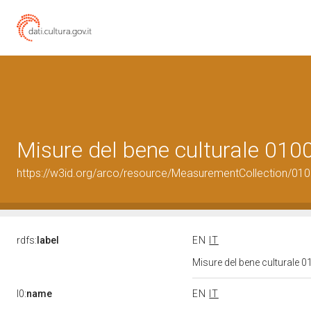
Misure del bene culturale 01
https://w3id.org/arco/resource/MeasurementCollection/01
rdfs:
label
EN
IT
Misure del bene culturale
l0:
name
EN
IT