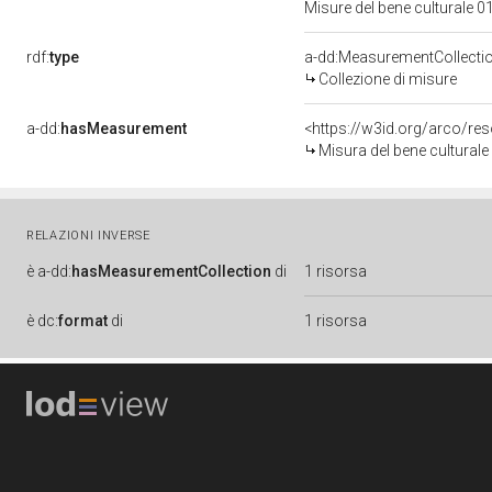
Misure del bene culturale
rdf:
type
a-dd:MeasurementCollecti
Collezione di misure
a-dd:
hasMeasurement
<https://w3id.org/arco/r
Misura del bene cultura
RELAZIONI INVERSE
è
a-dd:
hasMeasurementCollection
di
1 risorsa
è
dc:
format
di
1 risorsa