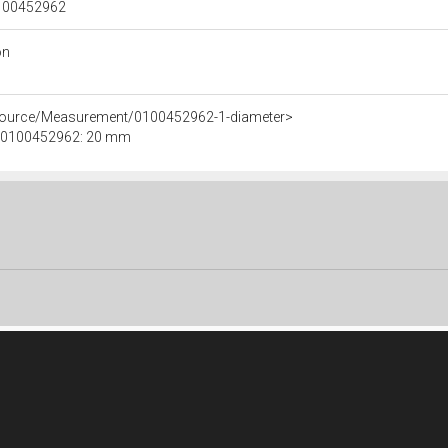
 0100452962
on
esource/Measurement/0100452962-1-diameter>
le 0100452962: 20 mm