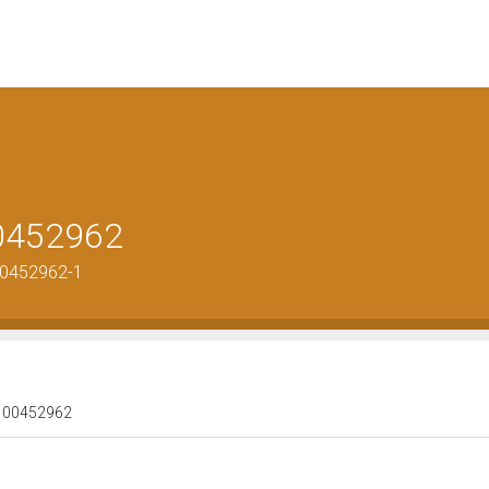
00452962
00452962-1
 0100452962