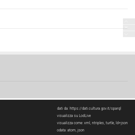
dati da:
https://dati.cultura.gov.it/sparql
visualizza su LodLive
visualizza come:
xml
,
ntriples
,
turtle
,
ld+json
odata:
atom
,
json