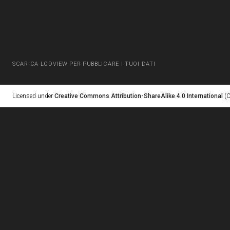
SCARICA LODVIEW PER PUBBLICARE I TUOI DATI
Licensed under
Creative Commons Attribution-ShareAlike 4.0 International
(C