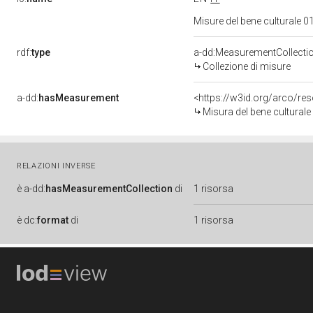
Misure del bene culturale
rdf:
type
a-dd:MeasurementCollecti
Collezione di misure
a-dd:
hasMeasurement
<https://w3id.org/arco/r
Misura del bene cultural
RELAZIONI INVERSE
è
a-dd:
hasMeasurementCollection
di
1 risorsa
è
dc:
format
di
1 risorsa