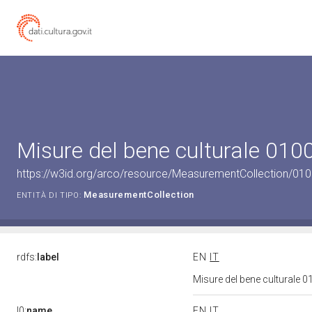
Misure del bene culturale 01
https://w3id.org/arco/resource/MeasurementCollection/01
MeasurementCollection
ENTITÀ DI TIPO:
rdfs:
label
EN
IT
Misure del bene culturale
l0:
name
EN
IT