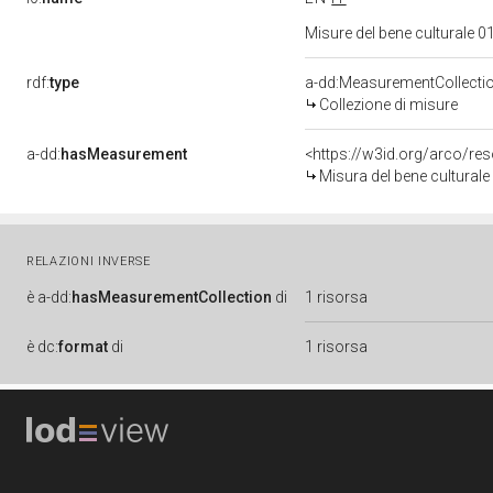
Misure del bene culturale
rdf:
type
a-dd:MeasurementCollecti
Collezione di misure
a-dd:
hasMeasurement
<https://w3id.org/arco/r
Misura del bene cultural
RELAZIONI INVERSE
è
a-dd:
hasMeasurementCollection
di
1 risorsa
è
dc:
format
di
1 risorsa