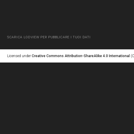
SCARICA LODVIEW PER PUBBLICARE I TUOI DATI
Licensed under
Creative Commons Attribution-ShareAlike 4.0 International
(C