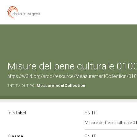
Misure del bene culturale 01
https://w3id.org/arco/resource/MeasurementCollection/01
MeasurementCollection
ENTITÀ DI TIPO:
rdfs:
label
EN
IT
Misure del bene culturale
l0:
name
EN
IT