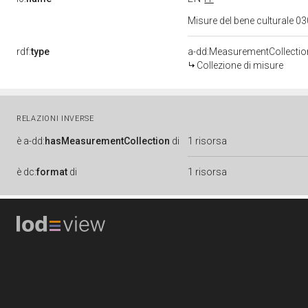
Misure del bene culturale 
rdf:
type
a-dd:MeasurementCollectio
Collezione di misure
RELAZIONI INVERSE
è
a-dd:
hasMeasurementCollection
di
1 risorsa
è
dc:
format
di
1 risorsa