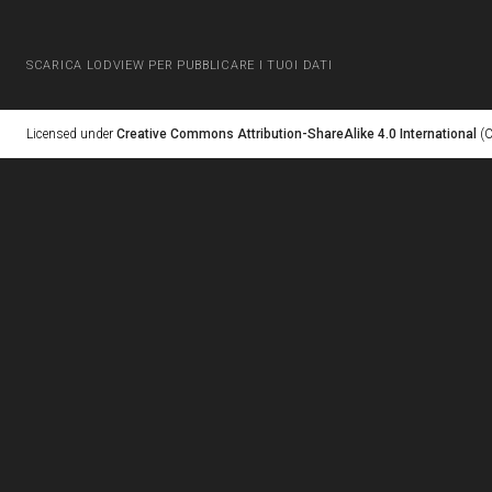
SCARICA LODVIEW PER PUBBLICARE I TUOI DATI
Licensed under
Creative Commons Attribution-ShareAlike 4.0 International
(C