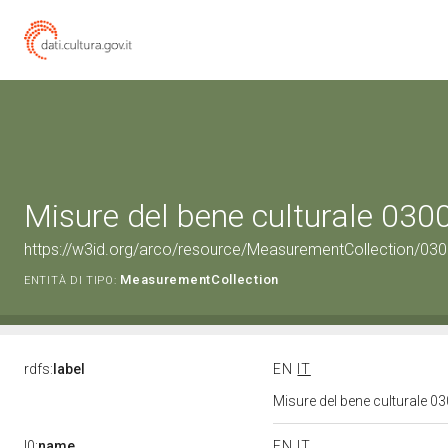
Misure del bene culturale 03
https://w3id.org/arco/resource/MeasurementCollection/03
MeasurementCollection
ENTITÀ DI TIPO:
rdfs:
label
EN
IT
Misure del bene culturale 
l0:
name
EN
IT