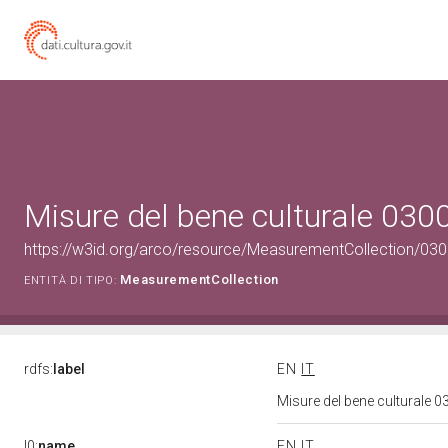
Misure del bene culturale 03
https://w3id.org/arco/resource/MeasurementCollection/03
MeasurementCollection
ENTITÀ DI TIPO:
rdfs:
label
EN
IT
Misure del bene culturale
l0:
name
EN
IT