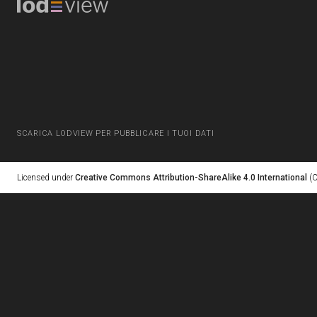
SCARICA LODVIEW PER PUBBLICARE I TUOI DATI
Licensed under
Creative Commons Attribution-ShareAlike 4.0 International
(C