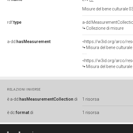
Misure del bene culturale
rdf:
type
a-dd:MeasurementCollecti
Collezione di misure
a-dd:
hasMeasurement
<https://w3id.org/arco/r
Misura del bene cultura
<https://w3id.org/arco/r
Misura del bene cultura
RELAZIONI INVERSE
è
a-dd:
hasMeasurementCollection
di
1 risorsa
è
dc:
format
di
1 risorsa