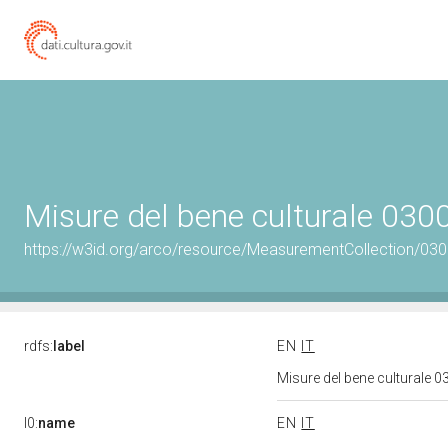
Misure del bene culturale 03
https://w3id.org/arco/resource/MeasurementCollection/03
rdfs:
label
EN
IT
Misure del bene culturale
l0:
name
EN
IT