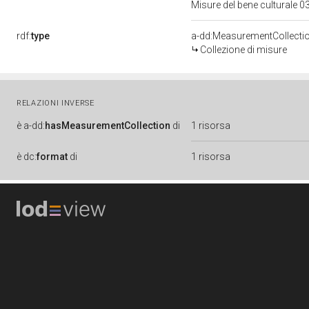
Misure del bene culturale
rdf:
type
a-dd:MeasurementCollecti
Collezione di misure
RELAZIONI INVERSE
è
a-dd:
hasMeasurementCollection
di
1 risorsa
è
dc:
format
di
1 risorsa