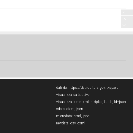
dati da:
https://dati.cultura.gov.it/sparql
visualizza su LodLive
visualizza come:
xml
,
ntriples
,
turtle
,
ld+json
odata:
atom
,
json
microdata:
html
,
json
rawdata:
csv
,
cxml