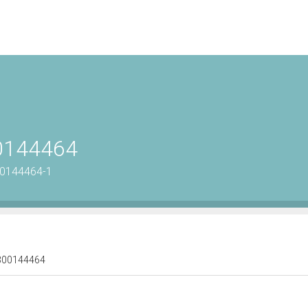
00144464
00144464-1
 0300144464