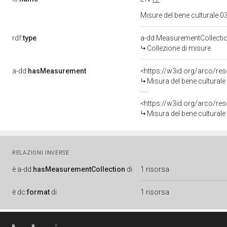
Misure del bene culturale
rdf:
type
a-dd:MeasurementCollecti
Collezione di misure
a-dd:
hasMeasurement
<https://w3id.org/arco/r
Misura del bene cultural
<https://w3id.org/arco/r
Misura del bene cultural
RELAZIONI INVERSE
è
a-dd:
hasMeasurementCollection
di
1 risorsa
è
dc:
format
di
1 risorsa