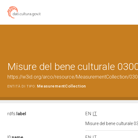
Misure del bene culturale 03
https://w3id.org/arco/resource/MeasurementCollection/03
MeasurementCollection
ENTITÀ DI TIPO:
rdfs:
label
EN
IT
Misure del bene culturale
l0:
name
EN
IT