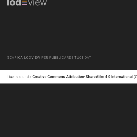
SCARICA LODVIEW PER PUBBLICARE I TUOI DATI
Licensed under
Creative Commons Attribution-ShareAlike 4.0 International
(C