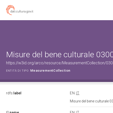
Misure del bene culturale 03
https://w3id.org/arco/resource/MeasurementCollection/03
MeasurementCollection
ENTITÀ DI TIPO:
rdfs:
label
EN
IT
Misure del bene culturale
l0:
name
EN
IT