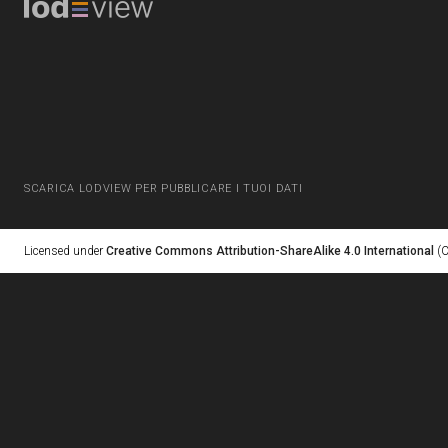
SCARICA LODVIEW PER PUBBLICARE I TUOI DATI
Licensed under
Creative Commons Attribution-ShareAlike 4.0 International
(C