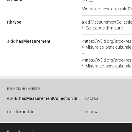
Misure del bene culturale
rdf:
type
a-dd:MeasurementCollecti
Collezione di misure
a-dd:
hasMeasurement
<https://w3id.org/arco/r
Misura del bene cultural
<https://w3id.org/arco/r
Misura del bene cultural
RELAZIONI INVERSE
è
a-dd:
hasMeasurementCollection
di
1 risorsa
è
dc:
format
di
1 risorsa