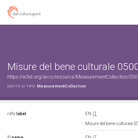
Misure del bene culturale 05
https://w3id.org/arco/resource/MeasurementCollection/05
MeasurementCollection
ENTITÀ DI TIPO:
rdfs:
label
EN
IT
Misure del bene culturale
l0:
name
EN
IT