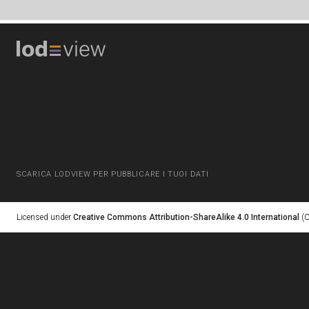
SCARICA LODVIEW PER PUBBLICARE I TUOI DATI
Licensed under
Creative Commons Attribution-ShareAlike 4.0 International
(C