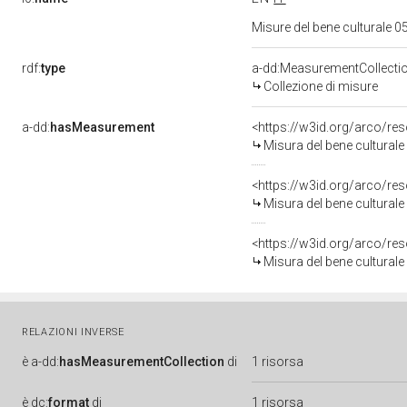
Misure del bene culturale
rdf:
type
a-dd:MeasurementCollecti
Collezione di misure
a-dd:
hasMeasurement
<https://w3id.org/arco/r
Misura del bene cultural
<https://w3id.org/arco/r
Misura del bene cultural
<https://w3id.org/arco/r
Misura del bene cultural
RELAZIONI INVERSE
è
a-dd:
hasMeasurementCollection
di
1 risorsa
è
dc:
format
di
1 risorsa