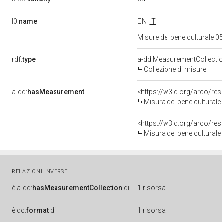
l0:
name
EN
IT
Misure del bene culturale
rdf:
type
a-dd:MeasurementCollecti
Collezione di misure
a-dd:
hasMeasurement
<https://w3id.org/arco/r
Misura del bene cultural
<https://w3id.org/arco/r
Misura del bene cultural
RELAZIONI INVERSE
è
a-dd:
hasMeasurementCollection
di
1 risorsa
è
dc:
format
di
1 risorsa