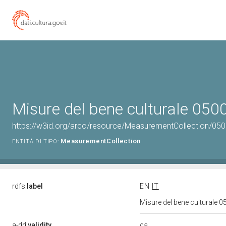
Misure del bene culturale 05
https://w3id.org/arco/resource/MeasurementCollection/05
MeasurementCollection
ENTITÀ DI TIPO:
rdfs:
label
EN
IT
Misure del bene culturale
ca
a-dd:
validity