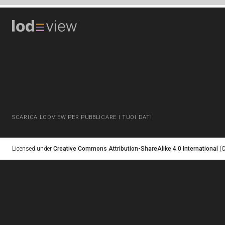
SCARICA LODVIEW PER PUBBLICARE I TUOI DATI
Licensed under
Creative Commons Attribution-ShareAlike 4.0 International
(C