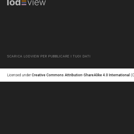
SCARICA LODVIEW PER PUBBLICARE I TUOI DATI
Licensed under
Creative Commons Attribution-ShareAlike 4.0 International
(C