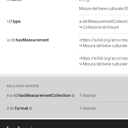
Misure del bene culturale
rdf:
type
a-dd:MeasurementCollecti
Collezione di misure
a-dd:
hasMeasurement
<https://w3id.org/arco/r
Misura del bene cultural
<https://w3id.org/arco/r
Misura del bene cultural
RELAZIONI INVERSE
è
a-dd:
hasMeasurementCollection
di
1 risorsa
è
dc:
format
di
1 risorsa