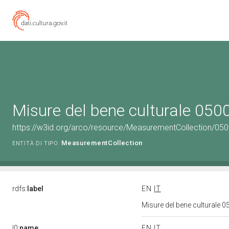
Misure del bene culturale 05
https://w3id.org/arco/resource/MeasurementCollection/05
MeasurementCollection
ENTITÀ DI TIPO:
rdfs:
label
EN
IT
Misure del bene culturale
l0:
name
EN
IT