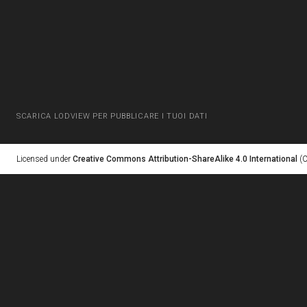
SCARICA LODVIEW PER PUBBLICARE I TUOI DATI
Licensed under
Creative Commons Attribution-ShareAlike 4.0 International
(C