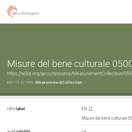
Misure del bene culturale 05
https://w3id.org/arco/resource/MeasurementCollection/05
MeasurementCollection
ENTITÀ DI TIPO:
rdfs:
label
EN
IT
Misure del bene culturale
ca
a-dd:
validity