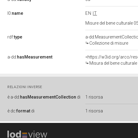
l0:
name
EN
IT
Misure del bene culturale
rdf:
type
a-dd:MeasurementCollecti
Collezione di misure
a-dd:
hasMeasurement
<https://w3id.org/arco/r
Misura del bene cultural
RELAZIONI INVERSE
è
a-dd:
hasMeasurementCollection
di
1 risorsa
è
dc:
format
di
1 risorsa