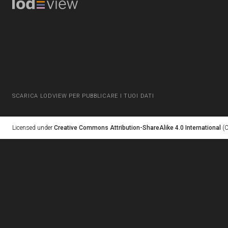
SCARICA LODVIEW PER PUBBLICARE I TUOI DATI
Licensed under
Creative Commons Attribution-ShareAlike 4.0 International
(C