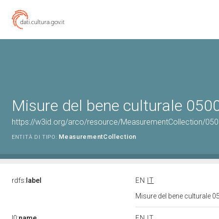
Misure del bene culturale 05
https://w3id.org/arco/resource/MeasurementCollection/05
MeasurementCollection
ENTITÀ DI TIPO:
rdfs:
label
EN
IT
Misure del bene culturale
l0:
name
EN
IT