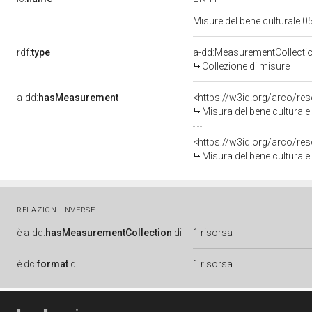
Misure del bene culturale
rdf:
type
a-dd:MeasurementCollecti
Collezione di misure
a-dd:
hasMeasurement
<https://w3id.org/arco/r
Misura del bene cultura
<https://w3id.org/arco/r
Misura del bene cultura
RELAZIONI INVERSE
è
a-dd:
hasMeasurementCollection
di
1 risorsa
è
dc:
format
di
1 risorsa