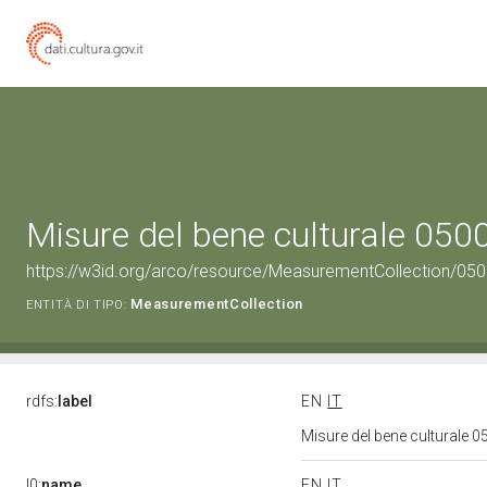
Misure del bene culturale 05
https://w3id.org/arco/resource/MeasurementCollection/05
MeasurementCollection
ENTITÀ DI TIPO:
rdfs:
label
EN
IT
Misure del bene culturale
l0:
name
EN
IT