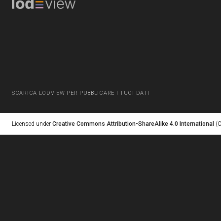
SCARICA LODVIEW PER PUBBLICARE I TUOI DATI
Licensed under
Creative Commons Attribution-ShareAlike 4.0 International
(C