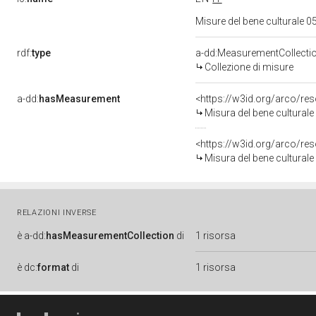
Misure del bene culturale
rdf:
type
a-dd:MeasurementCollecti
Collezione di misure
a-dd:
hasMeasurement
<https://w3id.org/arco/r
Misura del bene cultura
<https://w3id.org/arco/r
Misura del bene cultura
RELAZIONI INVERSE
è
a-dd:
hasMeasurementCollection
di
1 risorsa
è
dc:
format
di
1 risorsa