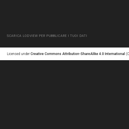
SCARICA LODVIEW PER PUBBLICARE I TUOI DATI
Licensed under
Creative Commons Attribution-ShareAlike 4.0 International
(C