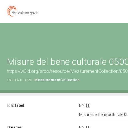
Misure del bene culturale 05
https://w3id.org/arco/resource/MeasurementCollection/05
MeasurementCollection
ENTITÀ DI TIPO:
rdfs:
label
EN
IT
Misure del bene culturale
l0:
name
EN
IT