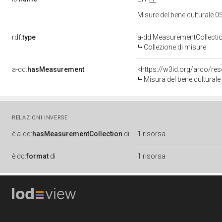
Misure del bene culturale
rdf:
type
a-dd:MeasurementCollecti
Collezione di misure
a-dd:
hasMeasurement
<https://w3id.org/arco/r
Misura del bene cultural
RELAZIONI INVERSE
è
a-dd:
hasMeasurementCollection
di
1 risorsa
è
dc:
format
di
1 risorsa