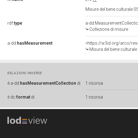
Misure del bene culturale
rdf:
type
a-dd:MeasurementCollecti
Collezione di misure
a-dd:
hasMeasurement
<https://w3id.org/arco/r
Misura del bene cultura
RELAZIONI INVERSE
è
a-dd:
hasMeasurementCollection
di
1 risorsa
è
dc:
format
di
1 risorsa