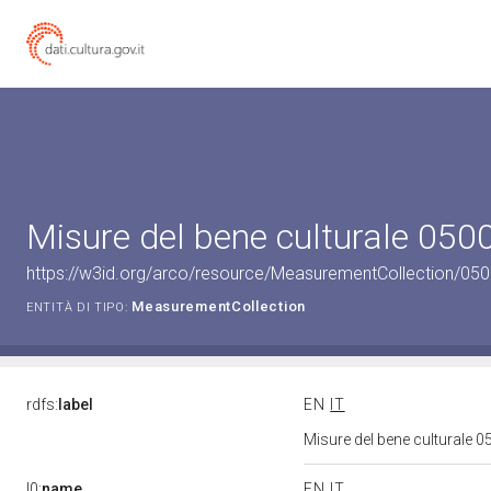
Misure del bene culturale 05
https://w3id.org/arco/resource/MeasurementCollection/05
MeasurementCollection
ENTITÀ DI TIPO:
rdfs:
label
EN
IT
Misure del bene culturale
l0:
name
EN
IT