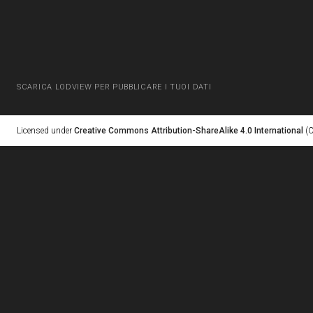
SCARICA LODVIEW PER PUBBLICARE I TUOI DATI
Licensed under
Creative Commons Attribution-ShareAlike 4.0 International
(C