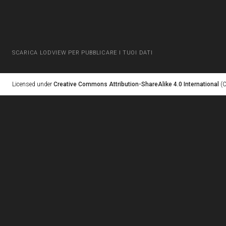
SCARICA LODVIEW PER PUBBLICARE I TUOI DATI
Licensed under
Creative Commons Attribution-ShareAlike 4.0 International
(C