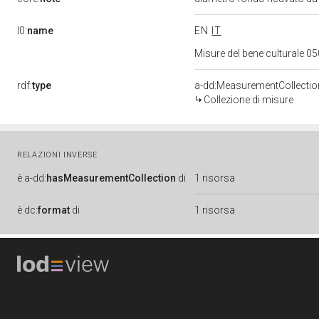
l0:
name
EN
IT
Misure del bene culturale 
rdf:
type
a-dd:MeasurementCollectio
Collezione di misure
RELAZIONI INVERSE
è
a-dd:
hasMeasurementCollection
di
1 risorsa
è
dc:
format
di
1 risorsa