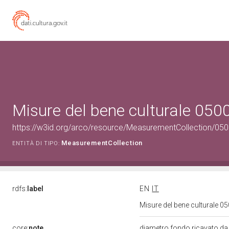
Misure del bene culturale 05
https://w3id.org/arco/resource/MeasurementCollection/05
MeasurementCollection
ENTITÀ DI TIPO:
rdfs:
label
EN
IT
Misure del bene culturale 
core:
note
diametro fondo ricavato da