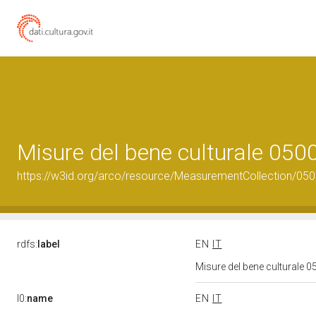
Misure del bene culturale 05
https://w3id.org/arco/resource/MeasurementCollection/05
rdfs:
label
EN
IT
Misure del bene culturale 
l0:
name
EN
IT