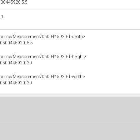
0500445920 5.5
on
esource/Measurement/0500445920-1-depth>
e 0500445920: 5.5
esource/Measurement/0500445920-1-height>
e 0500445920: 20
esource/Measurement/0500445920-1-width>
e 0500445920: 20