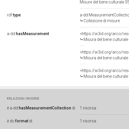
Misure del bene culturale 
rdf:
type
a-dd:MeasurementCollecti
Collezione di misure
a-dd:
hasMeasurement
<https://w3id.org/arco/r
Misura del bene cultural
<https://w3id.org/arco/r
Misura del bene cultural
<https://w3id.org/arco/r
Misura del bene cultural
RELAZIONI INVERSE
è
a-dd:
hasMeasurementCollection
di
1 risorsa
è
dc:
format
di
1 risorsa