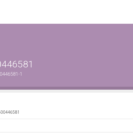
00446581
00446581-1
 0500446581