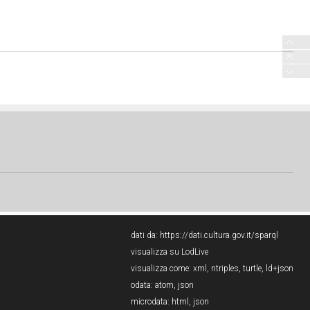
dati da:
https://dati.cultura.gov.it/sparql
visualizza su LodLive
visualizza come:
xml
,
ntriples
,
turtle
,
ld+json
odata:
atom
,
json
microdata:
html
,
json