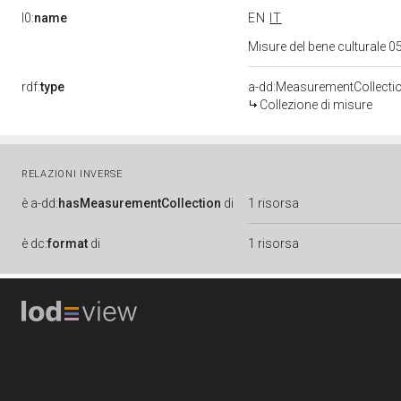
l0:
name
EN
IT
Misure del bene culturale
rdf:
type
a-dd:MeasurementCollecti
Collezione di misure
RELAZIONI INVERSE
è
a-dd:
hasMeasurementCollection
di
1 risorsa
è
dc:
format
di
1 risorsa