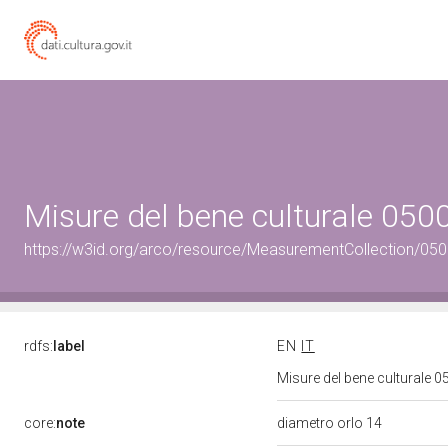
Misure del bene culturale 05
https://w3id.org/arco/resource/MeasurementCollection/05
rdfs:
label
EN
IT
Misure del bene culturale
core:
note
diametro orlo 14