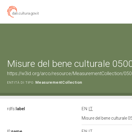
Misure del bene culturale 05
https://w3id.org/arco/resource/MeasurementCollection/05
MeasurementCollection
ENTITÀ DI TIPO:
rdfs:
label
EN
IT
Misure del bene culturale
l0:
name
EN
IT