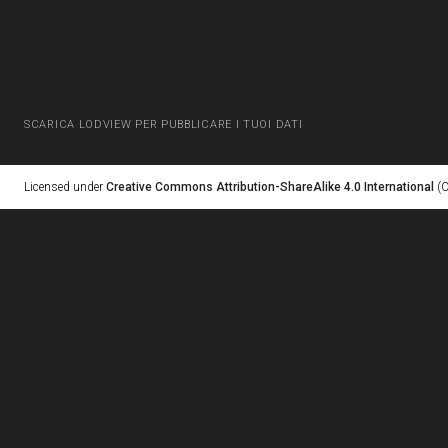
SCARICA LODVIEW PER PUBBLICARE I TUOI DATI
Licensed under
Creative Commons Attribution-ShareAlike 4.0 International
(C