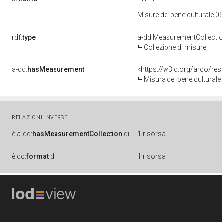
Misure del bene culturale
rdf:
type
a-dd:MeasurementCollecti
Collezione di misure
a-dd:
hasMeasurement
<https://w3id.org/arco/r
Misura del bene cultura
RELAZIONI INVERSE
è
a-dd:
hasMeasurementCollection
di
1 risorsa
è
dc:
format
di
1 risorsa