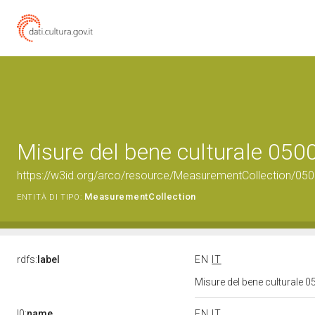
Misure del bene culturale 05
https://w3id.org/arco/resource/MeasurementCollection/05
MeasurementCollection
ENTITÀ DI TIPO:
rdfs:
label
EN
IT
Misure del bene culturale
l0:
name
EN
IT