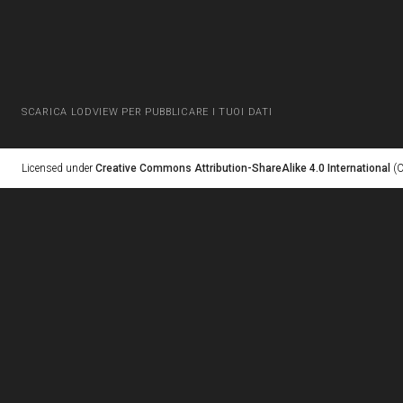
SCARICA LODVIEW PER PUBBLICARE I TUOI DATI
Licensed under
Creative Commons Attribution-ShareAlike 4.0 International
(C