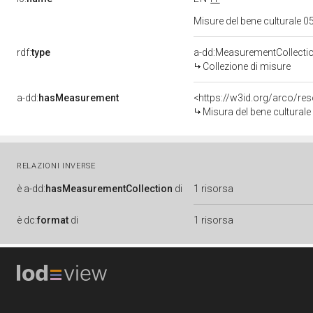
Misure del bene culturale
rdf:
type
a-dd:MeasurementCollecti
Collezione di misure
a-dd:
hasMeasurement
<https://w3id.org/arco/r
Misura del bene cultural
RELAZIONI INVERSE
è
a-dd:
hasMeasurementCollection
di
1 risorsa
è
dc:
format
di
1 risorsa