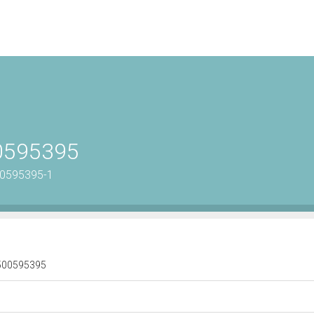
00595395
00595395-1
 0500595395