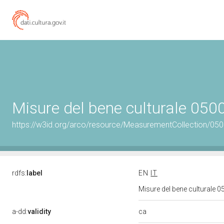
Misure del bene culturale 05
https://w3id.org/arco/resource/MeasurementCollection/05
rdfs:
label
EN
IT
Misure del bene culturale
ca
a-dd:
validity