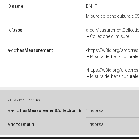
l0:
name
EN
IT
Misure del bene culturale
rdf:
type
a-dd:MeasurementCollecti
Collezione di misure
a-dd:
hasMeasurement
<https://w3id.org/arco/r
Misura del bene cultura
<https://w3id.org/arco/r
Misura del bene cultural
RELAZIONI INVERSE
è
a-dd:
hasMeasurementCollection
di
1 risorsa
è
dc:
format
di
1 risorsa