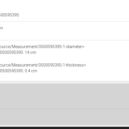
 0500595395
on
esource/Measurement/0500595395-1-diameter>
le 0500595395: 14 cm
esource/Measurement/0500595395-1-thickness>
e 0500595395: 0.4 cm