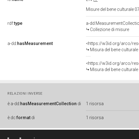
Misure del bene culturale
rdf:
type
a-dd:MeasurementCollecti
Collezione di misure
a-dd:
hasMeasurement
<https://w3id.org/arco/r
Misura del bene cultura
<https://w3id.org/arco/r
Misura del bene cultura
RELAZIONI INVERSE
è
a-dd:
hasMeasurementCollection
di
1 risorsa
è
dc:
format
di
1 risorsa