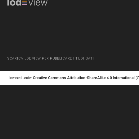
SCARICA LODVIEW PER PUBBLICARE I TUOI DATI
Licensed under
Creative Commons Attribution-ShareAlike 4.0 International
(C