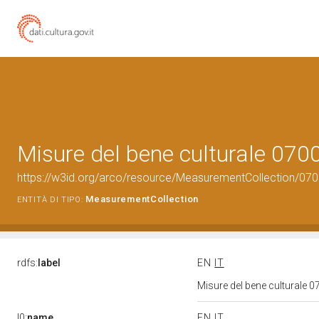
Misure del bene culturale 07
https://w3id.org/arco/resource/MeasurementCollection/07
MeasurementCollection
ENTITÀ DI TIPO:
rdfs:
label
EN
IT
Misure del bene culturale
l0:
name
EN
IT