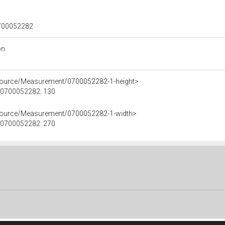
 0700052282
on
esource/Measurement/0700052282-1-height>
e 0700052282: 130
esource/Measurement/0700052282-1-width>
e 0700052282: 270