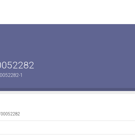
00052282
00052282-1
 0700052282