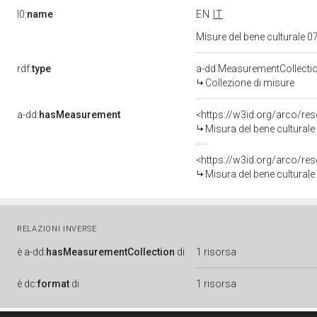
l0:
name
EN
IT
Misure del bene culturale
rdf:
type
a-dd:MeasurementCollecti
Collezione di misure
a-dd:
hasMeasurement
<https://w3id.org/arco/r
Misura del bene cultural
<https://w3id.org/arco/r
Misura del bene cultural
RELAZIONI INVERSE
è
a-dd:
hasMeasurementCollection
di
1 risorsa
è
dc:
format
di
1 risorsa