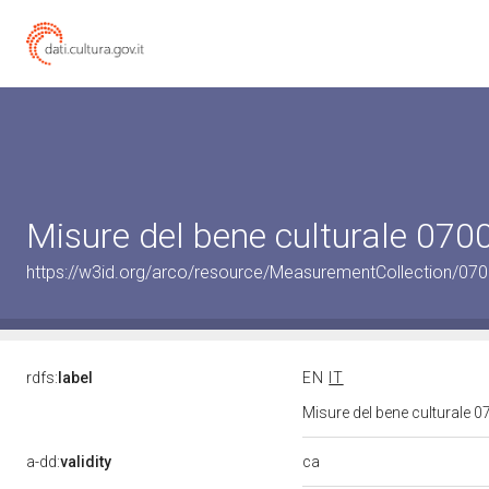
Misure del bene culturale 07
https://w3id.org/arco/resource/MeasurementCollection/07
rdfs:
label
EN
IT
Misure del bene culturale
ca
a-dd:
validity