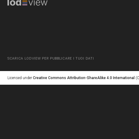
SCARICA LODVIEW PER PUBBLICARE I TUOI DATI
Licensed under
Creative Commons Attribution-ShareAlike 4.0 International
(C