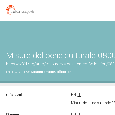
Misure del bene culturale 08
https://w3id.org/arco/resource/MeasurementCollection/08
MeasurementCollection
ENTITÀ DI TIPO:
rdfs:
label
EN
IT
Misure del bene culturale
l0:
name
EN
IT