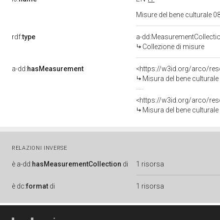
Misure del bene culturale
rdf:
type
a-dd:MeasurementCollecti
Collezione di misure
a-dd:
hasMeasurement
<https://w3id.org/arco/r
Misura del bene cultural
<https://w3id.org/arco/r
Misura del bene cultural
RELAZIONI INVERSE
è
a-dd:
hasMeasurementCollection
di
1 risorsa
è
dc:
format
di
1 risorsa