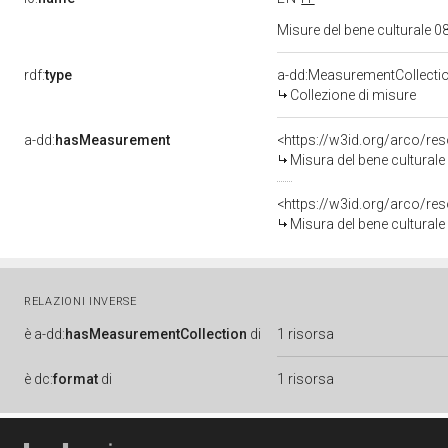
Misure del bene culturale
rdf:
type
a-dd:MeasurementCollecti
Collezione di misure
a-dd:
hasMeasurement
<https://w3id.org/arco/r
Misura del bene cultural
<https://w3id.org/arco/r
Misura del bene cultural
RELAZIONI INVERSE
è
a-dd:
hasMeasurementCollection
di
1 risorsa
è
dc:
format
di
1 risorsa