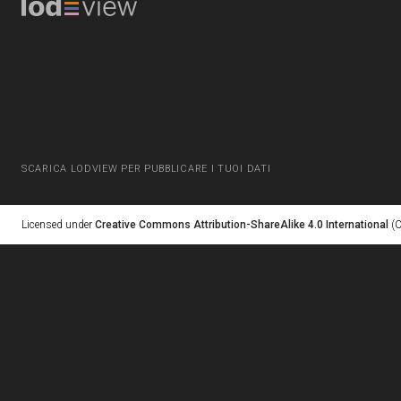
SCARICA LODVIEW PER PUBBLICARE I TUOI DATI
Licensed under
Creative Commons Attribution-ShareAlike 4.0 International
(C