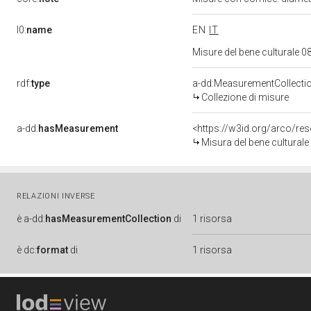
l0:
name
EN
IT
Misure del bene culturale
rdf:
type
a-dd:MeasurementCollecti
Collezione di misure
a-dd:
hasMeasurement
<https://w3id.org/arco/r
Misura del bene cultural
RELAZIONI INVERSE
è
a-dd:
hasMeasurementCollection
di
1 risorsa
è
dc:
format
di
1 risorsa