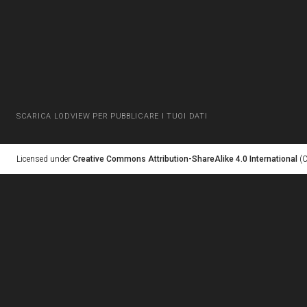
SCARICA LODVIEW PER PUBBLICARE I TUOI DATI
Licensed under
Creative Commons Attribution-ShareAlike 4.0 International
(C