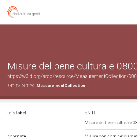
Misure del bene culturale 08
https://w3id.org/arco/resource/MeasurementCollection/08
MeasurementCollection
ENTITÀ DI TIPO:
rdfs:
label
EN
IT
Misure del bene culturale
core:
note
Misure con cornice: diame