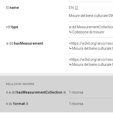
l0:
name
EN
IT
Misure del bene culturale 
rdf:
type
a-dd:MeasurementCollectio
Collezione di misure
a-dd:
hasMeasurement
<https://w3id.org/arco/re
Misura del bene cultural
<https://w3id.org/arco/r
Misura del bene cultural
RELAZIONI INVERSE
è
a-dd:
hasMeasurementCollection
di
1 risorsa
è
dc:
format
di
1 risorsa